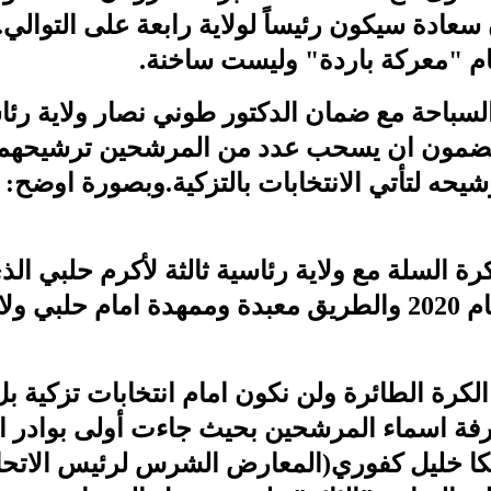
دة سيكون رئيساً لولاية رابعة على التوالي.ولا
ام "معركة باردة" وليست ساخنة.
اد السباحة مع ضمان الدكتور طوني نصار ولاية رئا
المضمون ان يسحب عدد من المرشحين ترشيحه
ه لتأتي الانتخابات بالتزكية.وبصورة اوضح: 
اد كرة السلة مع ولاية رئاسية ثالثة لأكرم حلبي 
2018 وتم انتخابه بعد فوز كبير عام 2020 والطريق معبدة وممه
اد الكرة الطائرة ولن نكون امام انتخابات تزكية ب
معرفة اسماء المرشحين بحيث جاءت أولى بوادر
كا خليل كفوري(المعارض الشرس لرئيس الاتحاد