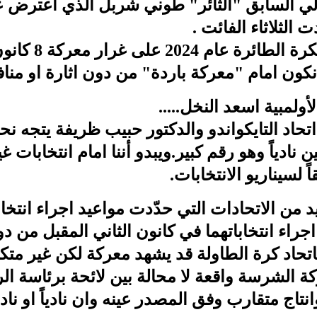
لي السابق "الثائر" طوني شربل الذي اعترض عل
 الثلاثاء الفائت .
 نكون امام "معركة باردة" من دون اثارة او م
ولمبية اسعد النخل.....
اني 2025:انتخابات اتحاد التايكواندو والدكتور حبيب ظريفة ي
ن نادياً وهو رقم كبير.ويبدو أننا امام انتخابات غ
 لسيناريو الانتخابات.
من الاتحادات التي حدّدت مواعيد اجراء انتخابا
اجراء انتخاباتهما في كانون الثاني المقبل من د
.فاتحاد كرة الطاولة قد يشهد معركة لكن غير م
ركة الشرسة واقعة لا محالة بين لائحة برئاسة ال
انتاج متقارب وفق المصدر عينه وان نادياً او ن