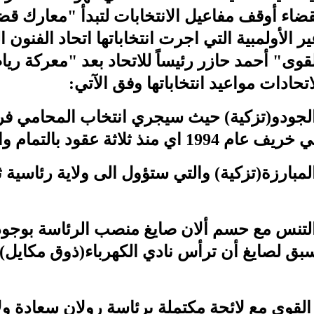
قضاء أوقف مفاعيل الانتخابات لتبدأ "معارك قض
الأولمبية التي اجرت انتخاباتها اتحاد الفنون ال
وى" أحمد حازر رئيساً للاتحاد بعد "معركة رياض
حادات مواعيد انتخاباتها وفق الآتي:
اد الجودو(تزكية) حيث سيجري انتخاب المحامي فر
ثة عقود بالتمام والكمال.
د المبارزة(تزكية) والتي ستؤول الى ولاية رئاسية
سبق لصايغ أن ترأس نادي الكهرباء(ذوق مكايل) ا
اب القوى مع لائحة مكتملة برئاسة رولان سعادة ول