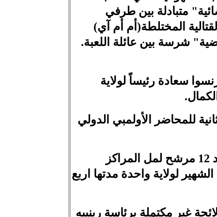
ائية" متبادلة بين طرفي
قتالية المختلطة(أم أم آي)
ية" شرسة بين عائلة اللعبة.
نسوا سعادة رئيساً لولاية
 ثانية للمحاضر الأولمبي الدولي
-19 كانون الأول:انتخابات اتحاد التنس مع حسم ألان صايغ منصب الرئاسة بوجود 12 مرشح لمل المراكز
لشهير لولاية واحدة مدتها اربع
ائحة غير مكتملة برئاسة رينييه