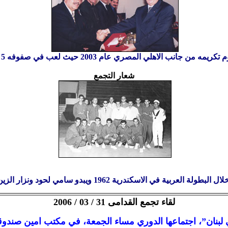
ريمه من جانب الاهلي المصري عام 2003 حيث لعب في صفوفه 5 سنوات
شعار التجمع
سكندرية 1962 ويبدو سامي لحود ونزار الزين ونعيم نعمان وعاطف سنان
لقاء تجمع القدامى 31 / 03 / 2006
ي لبنان”، اجتماعها الدوري مساء الجمعة، في مكتب امين صندو