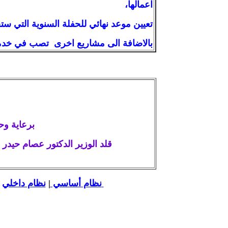
اعمالها،
تعيين موعد نهائي للحفلة السنوية التي ستج
بالاضافة الى مشاريع اخرى تصب في خدمة
الاستاذ ادمون جريص
برعاية وحضور وزير التربية الوطنية ومدير عام الشباب ونواب ووجهاء منطقة زحلة
قلد الوزير الدكتور عصام حيدر 
نظام أساسي
|
نظام داخلي
|